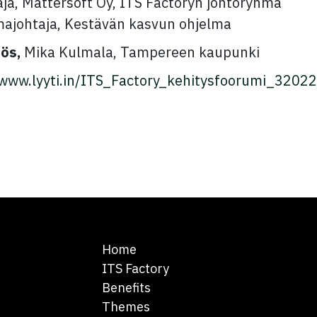
aja, Mattersoft Oy, ITS Factoryn johtoryhmä
majohtaja, Kestävän kasvun ohjelma
ös,
Mika Kulmala, Tampereen kaupunki
/www.lyyti.in/ITS_Factory_kehitysfoorumi_3202
Home
ITS Factory
Benefits
Themes