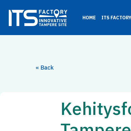
Siirry
sisältöön
HOME
ITS FACTOR
« Back
Kehitys
Tampere