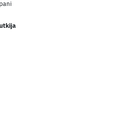
pani
utkija