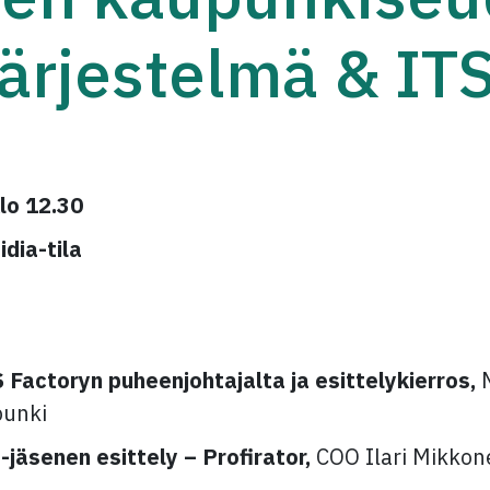
järjestelmä & IT
klo 12.30
dia-tila
 Factoryn puheenjohtajalta ja esittelykierros,
M
punki
jäsenen esittely – Profirator,
COO Ilari Mikkon