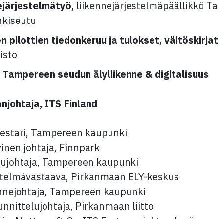
ejärjestelmätyö,
liikennejärjestelmäpäällikkö Ta
nkiseutu
pilottien tiedonkeruu ja tulokset, väitöskirjat
isto
Tampereen seudun älyliikenne & digitalisuus
njohtaja, ITS Finland
mestari, Tampereen kaupunki
vinen johtaja, Finnpark
elujohtaja, Tampereen kaupunki
estelmävastaava, Pirkanmaan ELY-keskus
kennejohtaja, Tampereen kaupunki
nnittelujohtaja, Pirkanmaan liitto