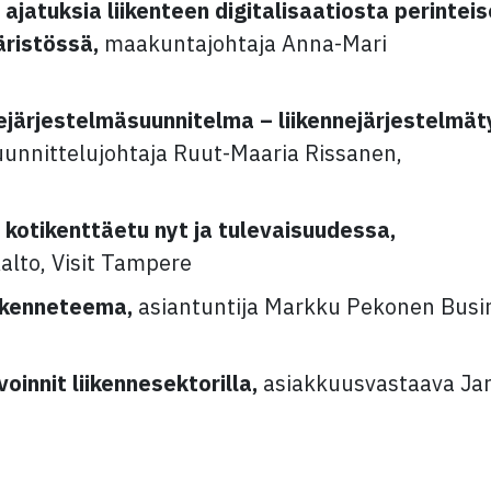
 ajatuksia liikenteen digitalisaatiosta perintei
äristössä,
maakuntajohtaja Anna-Mari
ejärjestelmäsuunnitelma – liikennejärjestelmä
unnittelujohtaja Ruut-Maaria Rissanen,
kotikenttäetu nyt ja tulevaisuudessa,
Aalto, Visit Tampere
iikenneteema,
asiantuntija Markku Pekonen Busi
oinnit liikennesektorilla,
asiakkuusvastaava Jar