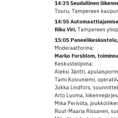
14:35 Seudullinen liikenn
Touru, Tampereen kaupu
14:55 Automaattiajamisen 
Riku Viri,
Tampereen yliop
15:05 Paneelikeskustelu,
Moderaattorina:
Marko Forsblom, toiminna
Keskustelijoina:
Aleksi Jäntti, apulaispor
Tami Koivuniemi, operatii
Jukka Lindfors, suunnitt
Arto Luoma, liikennejärj
Mika Periviita, joukkolii
Ruut-Maaria Rissanen, suu