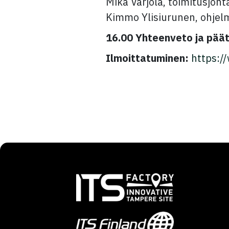
Mika Varjola, toimitusjoht
Kimmo Ylisiurunen, ohjel
16.00 Yhteenveto ja päät
Ilmoittatuminen:
https:/