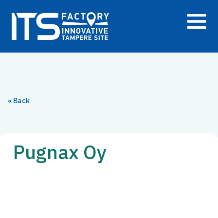
Siirry
sisältöön
« Back
Pugnax Oy