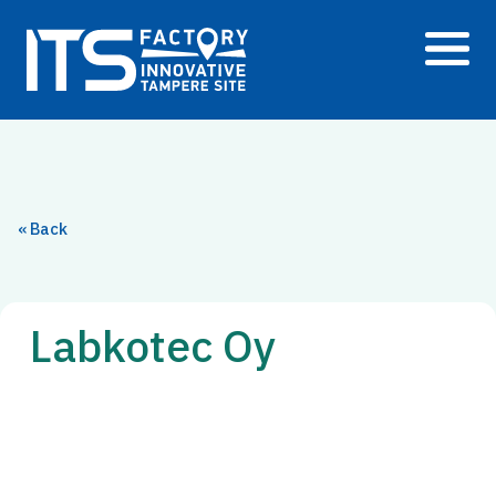
Siirry
sisältöön
« Back
Labkotec Oy