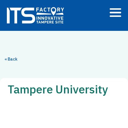
Siirry
sisältöön
« Back
Tampere University