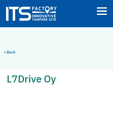
Siirry
sisältöön
« Back
L7Drive Oy