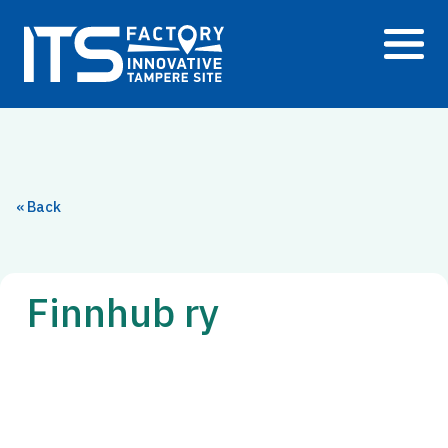
Siirry
sisältöön
« Back
Finnhub ry