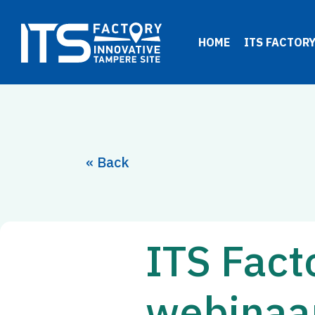
Siirry
sisältöön
HOME
ITS FACTOR
« Back
ITS Fact
webinaar