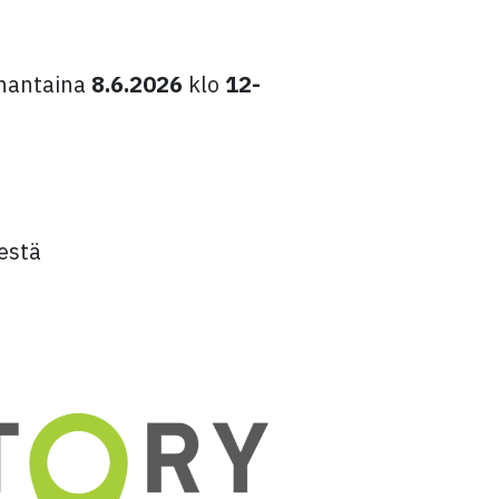
anantaina
8.6.2026
klo
12-
estä