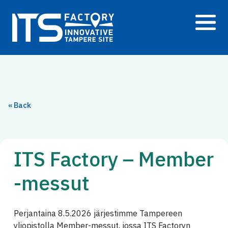
Siirry
sisältöön
« Back
ITS Factory – Member
-messut
Perjantaina 8.5.2026 järjestimme Tampereen
yliopistolla Member-messut, jossa ITS Factoryn