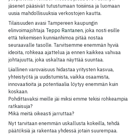
jäsenet pääsivät tutustumaan toisiinsa ja luomaan
uusia mahdollisuuksia verkostojen kautta.
Tilaisuuden avasi Tampereen kaupungin
elinvoimajohtaja
Teppo Rantanen
, joka nosti esille
että tekemisen kunnianhimoa pitää nostaa
seuraavalle tasolle. Tarvitsemme enemmän hyviä
ideoita, rohkeaa ajattelua ja ennen kaikkea vahvaa
johtajuutta, joka uskaltaa näyttää suuntaa.
Liiallinen varovaisuus hidastaa yritysten kasvua,
yhteistyötä ja uudistumista, vaikka osaamista,
innovaatioita ja potentiaalia löytyy enemmän kuin
koskaan.
Pohdittavaksi meille jäi miksi emme tekisi rohkeampia
ratkaisuja?
Mikä meitä oikeasti jarruttaa?
Nyt tarvitaan enemmän uskallusta kokeilla, tehdä
päätöksiä ja rakentaa yhdessä jotain suurempaa.