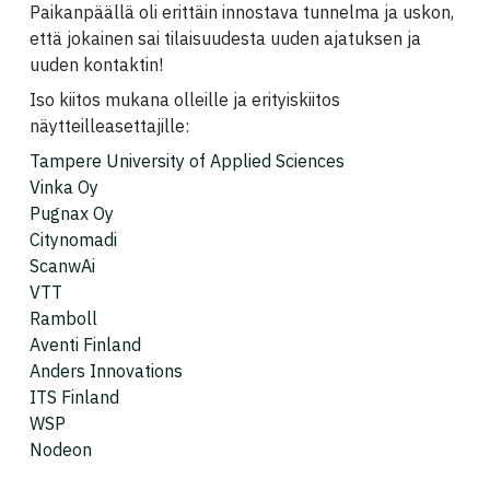
Paikanpäällä oli erittäin innostava tunnelma ja uskon,
että jokainen sai tilaisuudesta uuden ajatuksen ja
uuden kontaktin!
Iso kiitos mukana olleille ja erityiskiitos
näytteilleasettajille:
Tampere University of Applied Sciences
Vinka Oy
Pugnax Oy
Citynomadi
ScanwAi
VTT
Ramboll
Aventi Finland
Anders Innovations
ITS Finland
WSP
Nodeon