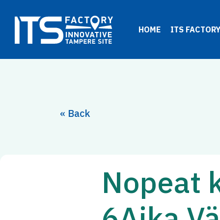
Siirry
sisältöön
HOME
ITS FACTOR
« Back
Nopeat k
6Aika Vä