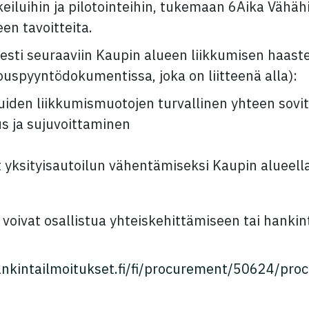
eiluihin ja pilotointeihin, tukemaan 6Aika Vähäh
en tavoitteita.
sesti seuraaviin Kaupin alueen liikkumisen haast
ouspyyntödokumentissa, joka on liitteenä alla):
 muiden liikkumismuotojen turvallinen yhteen sov
s ja sujuvoittaminen
t yksityisautoilun vähentämiseksi Kaupin alueell
et voivat osallistua yhteiskehittämiseen tai hanki
nkintailmoitukset.fi/fi/procurement/50624/pr