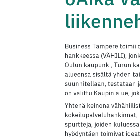
liikenne
Business Tampere toimii o
hankkeessa (VÄHILI), jon
Oulun kaupunki, Turun ka
alueensa sisältä yhden ta
suunnitellaan, testataan 
on valittu Kaupin alue, jo
Yhtenä keinona vähähiilis
kokeilupalveluhankinnat, 
spurtteja, joiden kuluessa
hyödyntäen toimivat ideat