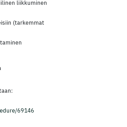
iilinen liikkuminen
eisiin (tarkemmat
ittaminen
a
ntaan:
ocedure/69146