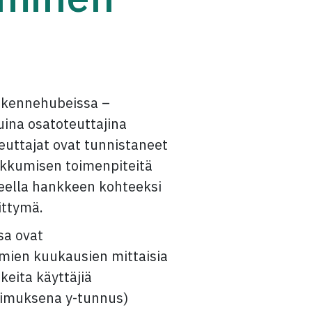
iikennehubeissa –
ina osatoteuttajina
uttajat ovat tunnistaneet
iikkumisen toimenpiteitä
reella hankkeen kohteeksi
ittymä.
sa ovat
amien kuukausien mittaisia
keita käyttäjiä
atimuksena y-tunnus)