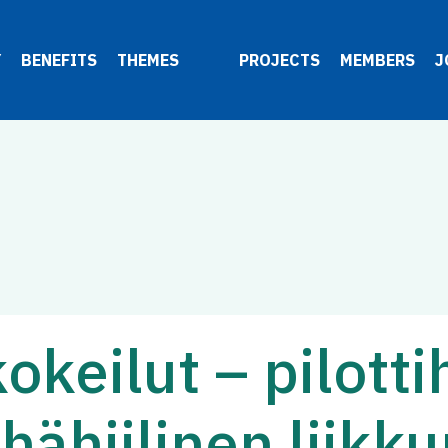
Y
BENEFITS
THEMES
PROJECTS
MEMBERS
J
okeilut – pilotti
hähiilinen liikk