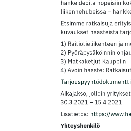
hankeideoita nopeisiin kok
liikennehubeissa – hankke
Etsimme ratkaisuja erityi
kuvaukset haasteista tarj
1) Raitiotieliikenteen ja
2) Pyöräpysäköinnin ohjau
3) Matkaketjut Kauppiin
4) Avoin haaste: Ratkaisu
Tarjouspyyntödokumentti
Aikajakso, jolloin yrityks
30.3.2021 – 15.4.2021
Lisätietoa:
https://www.ha
Yhteyshenkilö