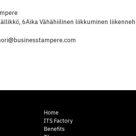
ampere
ällikkö, 6Aika Vähähiilinen liikkuminen liikenne
vuori@businesstampere.com
Home
ITS Factory
Benefits