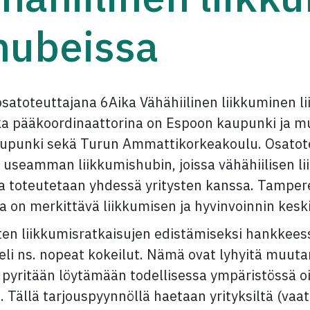
hubeissa
satoteuttajana 6Aika Vähähiilinen liikkuminen l
ka pääkoordinaattorina on Espoon kaupunki ja mu
upunki sekä Turun Ammattikorkeakoulu. Osatote
i useamman liikkumishubin, joissa vähähiilisen l
ja toteutetaan yhdessä yritysten kanssa. Tampe
ka on merkittävä liikkumisen ja hyvinvoinnin kesk
ten liikkumisratkaisujen edistämiseksi hankkees
eli ns. nopeat kokeilut. Nämä ovat lyhyitä muut
 pyritään löytämään todellisessa ympäristössä oi
. Tällä tarjouspyynnöllä haetaan yrityksiltä (va