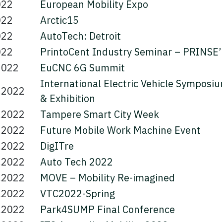
022
European Mobility Expo
022
Arctic15
022
AutoTech: Detroit
022
PrintoCent Industry Seminar – PRINSE
2022
EuCNC 6G Summit
International Electric Vehicle Symposi
.2022
& Exhibition
.2022
Tampere Smart City Week
.2022
Future Mobile Work Machine Event
.2022
DigITre
.2022
Auto Tech 2022
.2022
MOVE – Mobility Re-imagined
.2022
VTC2022-Spring
.2022
Park4SUMP Final Conference