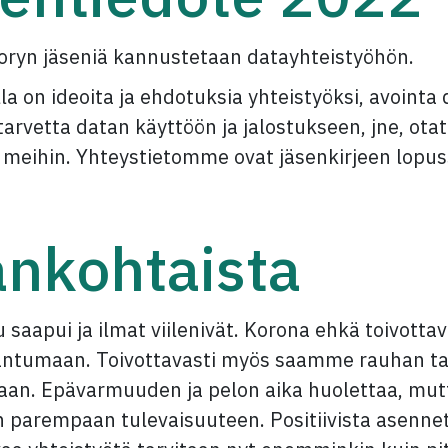
oryn jäseniä kannustetaan datayhteistyöhön.
lla on ideoita ja ehdotuksia yhteistyöksi, avointa
, tarvetta datan käyttöön ja jalostukseen, jne, ota
 meihin. Yhteystietomme ovat jäsenkirjeen lopus
ankohtaista
 saapui ja ilmat viilenivät. Korona ehkä toivottav
antumaan. Toivottavasti myös saamme rauhan ta
an. Epävarmuuden ja pelon aika huolettaa, mut
 parempaan tulevaisuuteen. Positiivista asennet