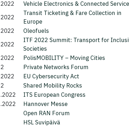
.2022
Vehicle Electronics & Connected Servic
Transit Ticketing & Fare Collection in
.2022
Europe
.2022
Oleofuels
ITF 2022 Summit: Transport for Inclus
.2022
Societies
.2022
PolisMOBILITY – Moving Cities
22
Private Networks Forum
.2022
EU Cybersecurity Act
22
Shared Mobility Rocks
6.2022
ITS European Congress
6.2022
Hannover Messe
2
Open RAN Forum
2
HSL Suvipäivä