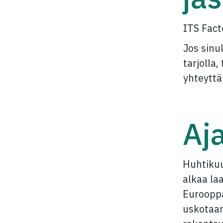
ITS Fact
Jos sinu
tarjolla
yhteyttä
Aj
Huhtikuu
alkaa la
Eurooppa
uskotaan