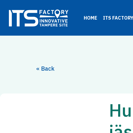
Siirry
sisältöön
HOME
ITS FACTOR
« Back
Hu
jä