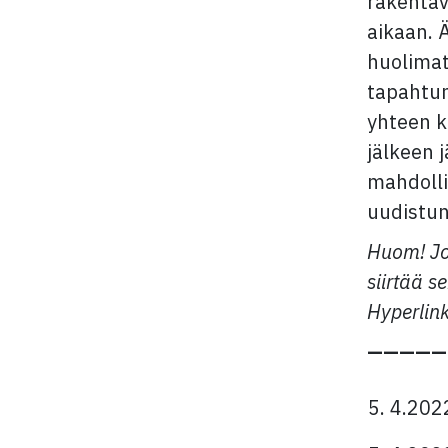
rakentav
aikaan. 
huolimat
tapahtun
yhteen k
jälkeen 
mahdolli
uudistu
Huom! Jos
siirtää s
Hyperlink
—————
5. 4.202