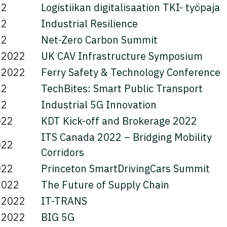
22
Logistiikan digitalisaation TKI- työpaja
22
Industrial Resilience
22
Net-Zero Carbon Summit
.2022
UK CAV Infrastructure Symposium
.2022
Ferry Safety & Technology Conference
22
TechBites: Smart Public Transport
22
Industrial 5G Innovation
022
KDT Kick-off and Brokerage 2022
ITS Canada 2022 – Bridging Mobility
022
Corridors
022
Princeton SmartDrivingCars Summit
2022
The Future of Supply Chain
.2022
IT-TRANS
.2022
BIG 5G