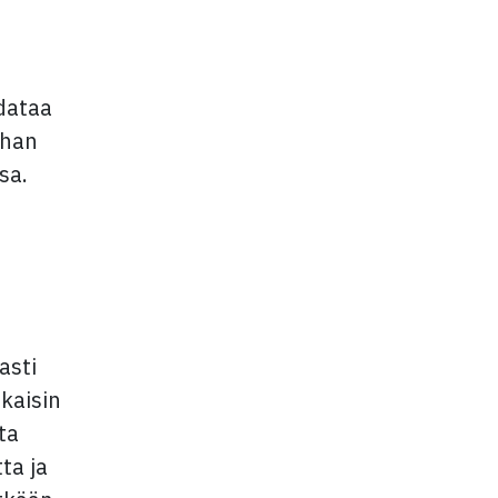
 dataa
than
sa.
asti
kaisin
ta
ta ja