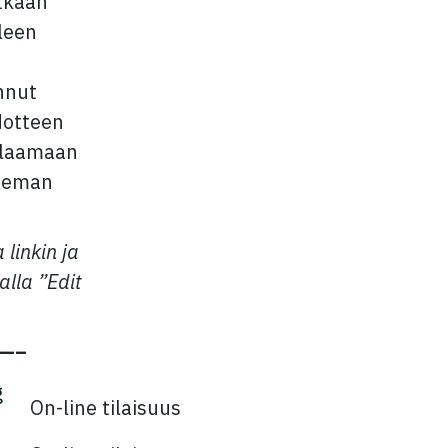
tkään
leen
nnut
dotteen
alaamaan
hieman
 linkin ja
alla ”Edit
—–
g
On-line tilaisuus