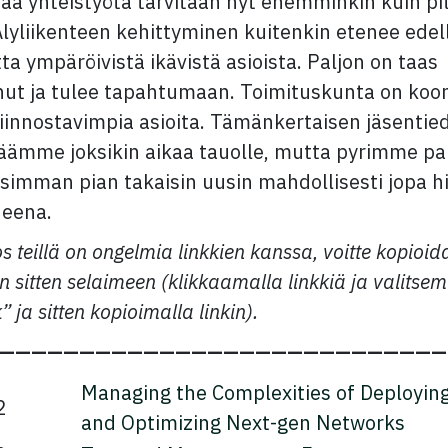
aa yhteistyötä tarvitaan nyt enemminkin kuin pi
Älyliikenteen kehittyminen kuitenkin etenee edel
ta ympäröivistä ikävistä asioista. Paljon on taas
ut ja tulee tapahtumaan. Toimituskunta on koo
iinnostavimpia asioita. Tämänkertaisen jäsentie
jäämme joksikin aikaa tauolle, mutta pyrimme p
simman pian takaisin uusin mahdollisesti jopa 
neena.
 teillä on ongelmia linkkien kanssa, voitte kopioida
en sitten selaimeen (klikkaamalla linkkiä ja valitsem
” ja sitten kopioimalla linkin).
————————————————————————————
Managing the Complexities of Deployin
2
and Optimizing Next-gen Networks