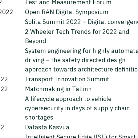
2
Test and Measurement Forum
.2022
Open RAN Digital Symposium
2
Solita Summit 2022 – Digital convergen
2 Wheeler Tech Trends for 2022 and
2
Beyond
System engineering for highly automat
2
driving – the safety directed design
approach towards architecture definiti
022
Transport Innovation Summit
022
Matchmaking in Tallinn
A lifecycle approach to vehicle
2
cybersecurity in days of supply chain
shortages
22
Datasta Kasvua
Intelligent Secure Edge (ISE) for Smart