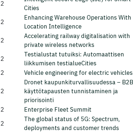
22
Cities
Enhancing Warehouse Operations With
22
Location Intelligence
Accelerating railway digitalisation with
22
private wireless networks
Testialustat tutuiksi: Automaattisen
22
liikkumisen testialueCities
22
Vehicle engineering for electric vehicles
Dronet kaupunkiturvallisuudessa – B2B
22
käyttötapausten tunnistaminen ja
priorisointi
22
Enterprise Fleet Summit
The global status of 5G: Spectrum,
22
deployments and customer trends