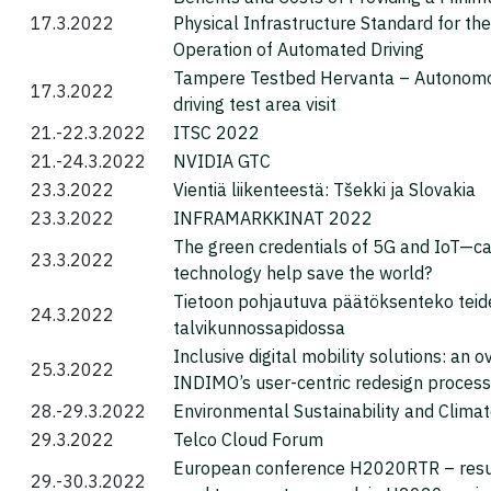
17.3.2022
Physical Infrastructure Standard for the
Operation of Automated Driving
Tampere Testbed Hervanta – Autonom
17.3.2022
driving test area visit
21.-22.3.2022
ITSC 2022
21.-24.3.2022
NVIDIA GTC
23.3.2022
Vientiä liikenteestä: Tšekki ja Slovakia
23.3.2022
INFRAMARKKINAT 2022
The green credentials of 5G and IoT—c
23.3.2022
technology help save the world?
Tietoon pohjautuva päätöksenteko teid
24.3.2022
talvikunnossapidossa
Inclusive digital mobility solutions: an o
25.3.2022
INDIMO’s user-centric redesign process
28.-29.3.2022
Environmental Sustainability and Clima
29.3.2022
Telco Cloud Forum
European conference H2020RTR – resu
29.-30.3.2022