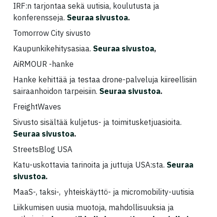
IRF:n tarjontaa sekä uutisia, koulutusta ja
konferensseja.
Seuraa sivustoa
.
Tomorrow City sivusto
Kaupunkikehitysasiaa.
Seuraa sivustoa
,
AiRMOUR -hanke
Hanke kehittää ja testaa drone-palveluja kiireellisiin
sairaanhoidon tarpeisiin.
Seuraa sivustoa
.
FreightWaves
Sivusto sisältää kuljetus- ja toimitusketjuasioita.
Seuraa sivustoa
.
StreetsBlog USA
Katu-uskottavia tarinoita ja juttuja USA:sta.
Seuraa
sivustoa
.
MaaS-, taksi-, yhteiskäyttö- ja micromobility-uutisia
Liikkumisen uusia muotoja, mahdollisuuksia ja