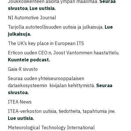
Joukkoliikenteen asioita ympäri maailmaa.
Seuraa
sivustoa
,
Lue uutisia
.
NI Automotive Journal
Tarjolla autoteollisuuden uutisia ja julkaisuja.
Lue
julkaisuja
.
The UK’s key place in European ITS
Erticon uuden CEO:n, Joost Vantommen haastattelu.
Kuuntele podcast
.
Gaia-X sivusto
Seuraa uuden yhteiseurooppalaisen
dataekosysteemin kivijalan kehittymistä.
Seuraa
sivustoa
.
ITEA News
ITEA-verkoston uutisia, tiedotteita, tapahtumia jne.
Lue uutisia
.
Meteorological Technology International