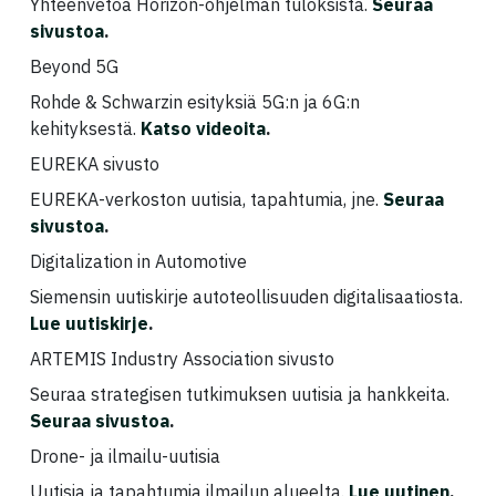
Yhteenvetoa Horizon-ohjelman tuloksista.
Seuraa
sivustoa
.
Beyond 5G
Rohde & Schwarzin esityksiä 5G:n ja 6G:n
kehityksestä.
Katso videoita
.
EUREKA sivusto
EUREKA-verkoston uutisia, tapahtumia, jne.
Seuraa
sivustoa
.
Digitalization in Automotive
Siemensin uutiskirje autoteollisuuden digitalisaatiosta.
Lue uutiskirje
.
ARTEMIS Industry Association sivusto
Seuraa strategisen tutkimuksen uutisia ja hankkeita.
Seuraa sivustoa
.
Drone- ja ilmailu-uutisia
Uutisia ja tapahtumia ilmailun alueelta.
Lue uutinen
,