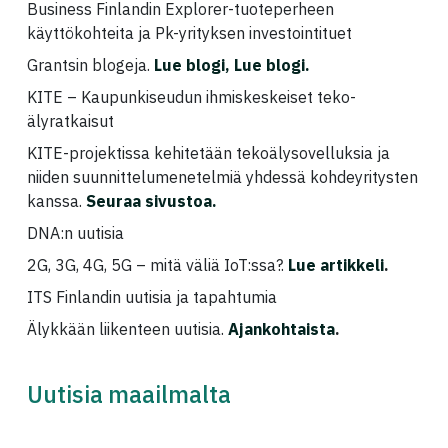
Business Finlandin Explorer-tuoteperheen
käyttökohteita ja Pk-yrityksen investointituet
Grantsin blogeja.
Lue blogi, Lue blogi.
KITE – Kaupunkiseudun ihmiskeskeiset teko-
älyratkaisut
KITE-projektissa kehitetään tekoälysovelluksia ja
niiden suunnittelumenetelmiä yhdessä kohdeyritysten
kanssa.
Seuraa sivustoa.
DNA:n uutisia
2G, 3G, 4G, 5G – mitä väliä IoT:ssa?.
Lue artikkeli
.
ITS Finlandin uutisia ja tapahtumia
Älykkään liikenteen uutisia.
Ajankohtaista
.
Uutisia maailmalta