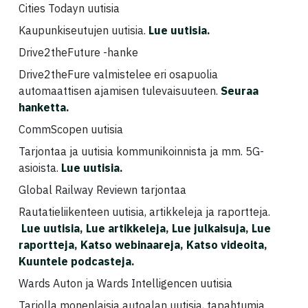
Cities Todayn uutisia
Kaupunkiseutujen uutisia.
Lue uutisia
.
Drive2theFuture -hanke
Drive2theFure valmistelee eri osapuolia
automaattisen ajamisen tulevaisuuteen.
Seuraa
hanketta
.
CommScopen uutisia
Tarjontaa ja uutisia kommunikoinnista ja mm. 5G-
asioista.
Lue uutisia
.
Global Railway Reviewn tarjontaa
Rautatieliikenteen uutisia, artikkeleja ja raportteja.
Lue uutisia
,
Lue artikkeleja
,
Lue julkaisuja
,
Lue
raportteja
,
Katso webinaareja
,
Katso videoita
,
Kuuntele podcasteja
.
Wards Auton ja Wards Intelligencen uutisia
Tarjolla monenlaisia autoalan uutisia, tapahtumia