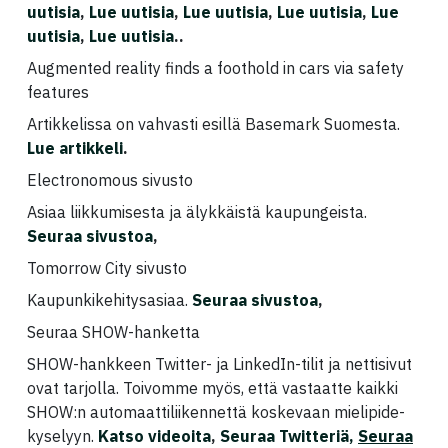
uutisia
,
Lue uutisia
,
Lue uutisia
,
Lue uutisia
,
Lue
uutisia
,
Lue uutisia
..
Augmented reality finds a foothold in cars via safety
features
Artikkelissa on vahvasti esillä Basemark Suomesta.
Lue artikkeli
.
Electronomous sivusto
Asiaa liikkumisesta ja älykkäistä kaupungeista.
Seuraa sivustoa
,
Tomorrow City sivusto
Kaupunkikehitysasiaa.
Seuraa sivustoa
,
Seuraa SHOW-hanketta
SHOW-hankkeen Twitter- ja LinkedIn-tilit ja nettisivut
ovat tarjolla. Toivomme myös, että vastaatte kaikki
SHOW:n automaattiliikennettä koskevaan mielipide-
kyselyyn.
Katso videoita
,
Seuraa Twitteriä,
Seuraa