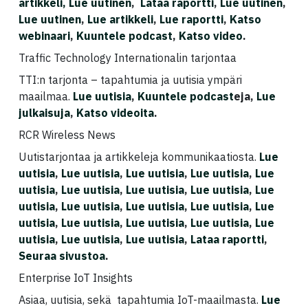
artikkeli,
Lue uutinen
,
Lataa raportti
,
Lue uutinen
,
Lue uutinen
,
Lue artikkeli
,
Lue raportti
,
Katso
webinaari
,
Kuuntele podcast
,
Katso video
.
Traffic Technology Internationalin tarjontaa
TTI:n tarjonta – tapahtumia ja uutisia ympäri
maailmaa.
Lue uutisia
,
Kuuntele podcast
eja,
Lue
julkaisuja
,
Katso videoita
.
RCR Wireless News
Uutistarjontaa ja artikkeleja kommunikaatiosta.
Lue
uutisia
,
Lue uutisia
,
Lue uutisia
,
Lue uutisia
,
Lue
uutisia
,
Lue uutisia
,
Lue uutisia
,
Lue uutisia
,
Lue
uutisia
,
Lue uutisia
,
Lue uutisia
,
Lue uutisia
,
Lue
uutisia
,
Lue uutisia
,
Lue uutisia
,
Lue uutisia
,
Lue
uutisia
,
Lue uutisia
,
Lue uutisia
,
Lataa raportti
,
Seuraa sivustoa
.
Enterprise IoT Insights
Asiaa, uutisia, sekä tapahtumia IoT-maailmasta.
Lue