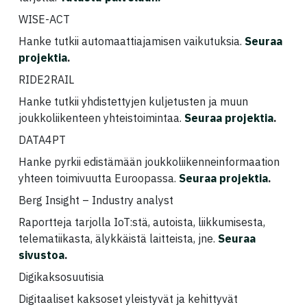
WISE-ACT
Hanke tutkii automaattiajamisen vaikutuksia.
Seuraa
projektia
.
RIDE2RAIL
Hanke tutkii yhdistettyjen kuljetusten ja muun
joukkoliikenteen yhteistoimintaa.
Seuraa projektia
.
DATA4PT
Hanke pyrkii edistämään joukkoliikenneinformaation
yhteen toimivuutta Euroopassa.
Seuraa projektia
.
Berg Insight – Industry analyst
Raportteja tarjolla IoT:stä, autoista, liikkumisesta,
telematiikasta, älykkäistä laitteista, jne.
Seuraa
sivustoa
.
Digikaksosuutisia
Digitaaliset kaksoset yleistyvät ja kehittyvät