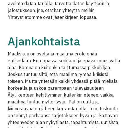
avointa dataa tarjolla, tarvetta datan käyttöön ja
jalostukseen, jne, otathan yhteyttä meihin.
Yhteystietomme ovat jäsenkirjeen lopussa.
Ajankohtaista
Maaliskuu on ovella ja maailma ei ole enää
entisellään. Euroopassa soditaan ja epävarmuus valta
alaa. Korona on kuitenkin talttumassa pikkuhiljaa.
Joskus tuntuu siltä, että maailma ryntää kriisistä
toiseen. Mutta yritetään kaikki yhdessä pitää mieliala
korkealla ja uskoa parempaan tulevaisuuteen.
Älyliikenteen kehittyminen kuitenkin etenee, vaikka
maailma tuntuu myllertyvän. Paljon uutta ja
kiinnostavaa on jälleen kerran tarjolla. Toimituskunta
on tehnyt parhaansa tarjotakseen hyvän ja kattavan
yhteenvedon alan nykytilasta, tapahtumista, uutisista