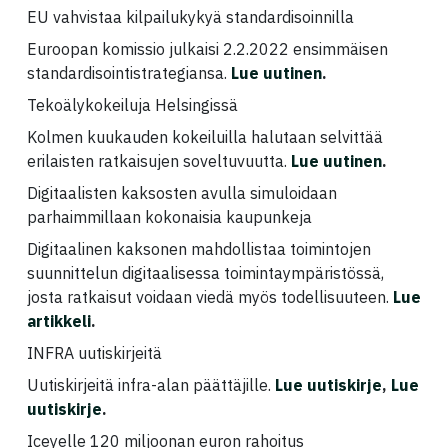
EU vahvistaa kilpailukykyä standardisoinnilla
Euroopan komissio julkaisi 2.2.2022 ensimmäisen
standardisointistrategiansa.
Lue uutinen
.
Tekoälykokeiluja Helsingissä
Kolmen kuukauden kokeiluilla halutaan selvittää
erilaisten ratkaisujen soveltuvuutta.
Lue uutinen
.
Digitaalisten kaksosten avulla simuloidaan
parhaimmillaan kokonaisia kaupunkeja
Digitaalinen kaksonen mahdollistaa toimintojen
suunnittelun digitaalisessa toimintaympäristössä,
josta ratkaisut voidaan viedä myös todellisuuteen.
Lue
artikkeli
.
INFRA uutiskirjeitä
Uutiskirjeitä infra-alan päättäjille.
Lue uutiskirje
,
Lue
uutiskirje
.
Iceyelle 120 miljoonan euron rahoitus