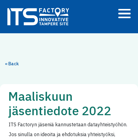
Siirry
sisältöön
« Back
Maaliskuun
jäsentiedote 2022
ITS Factoryn jäseniä kannustetaan datayhteistyöhön.
Jos sinulla on ideoita ja ehdotuksia yhteistyöksi,