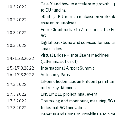
Gaia-X and how to accelerate growth –
10.3.2022
to EU funding
eKuitti ja EU-normin mukaiseen verkko
10.3.2022
esitetyt muutokset
From Cloud-native to Zero-touch: the Fu
10.3.2022
5G
Digital backbone and services for susta
10.3.2022
smart cities
Virtual Bridge – Intelligent Machines
14.-15.3.2022
(jälkimmäiset osiot)
15.-17.3.2022
International Airport Summit
16.-17.3.2022
Autonomy Paris
Liikennetiedon laadun kriteerit ja mittar
17.3.2022
niiden käyttäminen
17.3.2022
ENSEMBLE project final event
17.3.2022
Optimizing and monitoring maturing 5G
17.3.2022
Industrial 5G Innovation
Benefits and Costs of Providing a Mini