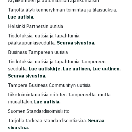
Älyliikenteen ja automaation ajankohtaiset
Tarjolla älyliikenneryhmän toimintaa ja tilaisuuksia.
Lue uutisia.
Helsinki Partnersin uutisia
Tiedotuksia, uutisia ja tapahtumia
pääkaupunkiseudulta.
Seuraa sivustoa
.
Business Tampereen uutisia
Tiedotuksia, uutisia ja tapahtumia Tampereen
seudulta.
Lue uutiskirje
,
Lue uutinen
,
Lue uutinen
,
Seuraa sivustoa
.
Tampere Business Communityn uutisia
Liiketoimintauutisia eritoten Tampereelta, mutta
muualtakin.
Lue uutisia
.
Suomen Standardisoimisliitto
Tarjolla tärkeää standardisointiasiaa.
Seuraa
sivustoa
.