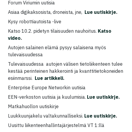
Forum Viriumin uutisia
Asiaa digikaksosista, droneista, jne,
Lue uutiskirje
.
Kysy robottiautoista -live
Katso 10.2. pidetyn tilaisuuden nauhoitus.
Katso
video
.
Autojen salainen elämä pysyy salaisena myös
tulevaisuudessa
Tulevaisuudessa autojen välisen tietoliikenteen tulee
kestää perinteinen hakkerointi ja kvanttitietokoneiden
esiinmarssi.
Lue artikkeli
.
Enterprise Europe Networkin uutisia
EEN-verkoston uutisia ja kuulumisia.
Lue uutiskirje
.
Matkahuollon uutiskirje
Luukkuunjakelu valtakunnalliseksi.
Lue uutiskirje
.
Uusittu liikenteenhallintajärjestelmä VT 1:llä