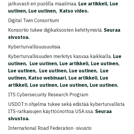
jatkuvasti eri puolilla maailmaa.
Lue artikkeli
,
Lue
uutinen
,
Lue uutinen
,
Katso video.
Digital Twin Consortium
Konsortio tukee digikaksosten kehittymistä.
Seuraa
sivustoa.
Kyberturvallisuusuutisia
Kyberturvallisuuden merkitys kasvaa kaikkialla.
Lue
uutinen
,
Lue uutinen
,
Lue artikkeli
,
Lue uutinen
,
Lue uutinen
,
Lue uutinen
,
Lue uutinen
,
Lue
uutinen
,
Katso webinaari
,
Lue artikkeli
,
Lue
artikkeli
,
Lue uutinen
,
Lue uutinen,
Lue uutinen
.
ITS Cybersecurity Research Program
USDOT:n ohjelma tukee sekä edistää kyberturvallista
ITS-ratkaisujen käyttöönottoa USA:ssa.
Seuraa
sivustoa
.
International Road Federation -sivusto