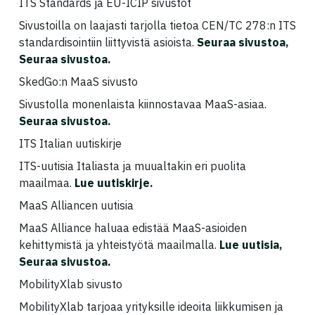
ITS Standards ja EU-ICIP sivustot
Sivustoilla on laajasti tarjolla tietoa CEN/TC 278:n ITS
standardisointiin liittyvistä asioista.
Seuraa sivustoa
,
Seuraa sivustoa
.
SkedGo:n MaaS sivusto
Sivustolla monenlaista kiinnostavaa MaaS-asiaa.
Seuraa sivustoa
.
ITS Italian uutiskirje
ITS-uutisia Italiasta ja muualtakin eri puolita
maailmaa.
Lue uutiskirje
.
MaaS Alliancen uutisia
MaaS Alliance haluaa edistää MaaS-asioiden
kehittymistä ja yhteistyötä maailmalla.
Lue uutisia
,
Seuraa sivustoa.
MobilityXlab sivusto
MobilityXlab tarjoaa yrityksille ideoita liikkumisen ja