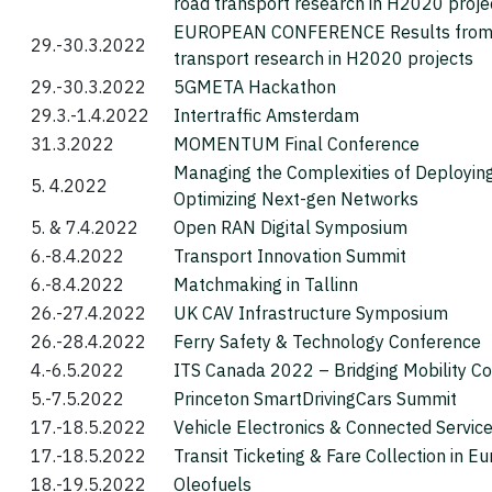
road transport research in H2020 proje
EUROPEAN CONFERENCE Results from
29.-30.3.2022
transport research in H2020 projects
29.-30.3.2022
5GMETA Hackathon
29.3.-1.4.2022
Intertraffic Amsterdam
31.3.2022
MOMENTUM Final Conference
Managing the Complexities of Deployin
5. 4.2022
Optimizing Next-gen Networks
5. & 7.4.2022
Open RAN Digital Symposium
6.-8.4.2022
Transport Innovation Summit
6.-8.4.2022
Matchmaking in Tallinn
26.-27.4.2022
UK CAV Infrastructure Symposium
26.-28.4.2022
Ferry Safety & Technology Conference
4.-6.5.2022
ITS Canada 2022 – Bridging Mobility Co
5.-7.5.2022
Princeton SmartDrivingCars Summit
17.-18.5.2022
Vehicle Electronics & Connected Servic
17.-18.5.2022
Transit Ticketing & Fare Collection in E
18.-19.5.2022
Oleofuels