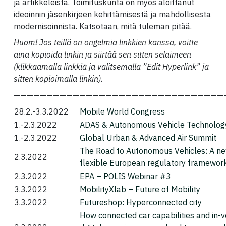
ja artikkeleista. Toimituskunta on myös aloittanut
ideoinnin jäsenkirjeen kehittämisestä ja mahdollisesta
modernisoinnista. Katsotaan, mitä tuleman pitää.
Huom! Jos teillä on ongelmia linkkien kanssa, voitte
aina kopioida linkin ja siirtää sen sitten selaimeen
(klikkaamalla linkkiä ja valitsemalla ”Edit Hyperlink” ja
sitten kopioimalla linkin).
————————————————————————————————
28.2.-3.3.2022
Mobile World Congress
1.-2.3.2022
ADAS & Autonomous Vehicle Technolog
1.-2.3.2022
Global Urban & Advanced Air Summit
The Road to Autonomous Vehicles: A n
2.3.2022
flexible European regulatory framewor
2.3.2022
EPA – POLIS Webinar #3
3.3.2022
MobilityXlab – Future of Mobility
3.3.2022
Futureshop: Hyperconnected city
How connected car capabilities and in-v