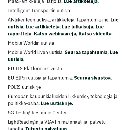
MaaS-artikkeleja tarjolla.
Lue artikkeleja
.
Intelligent Transportin uutisia
Älyliikenteen uutisia, artikkeleja, tapahtumia jne.
Lue
uutisia
,
Lue artikkeleja,
Lue julkaisuja
,
Lue
raportteja
,
Katso webinaareja,
Katso videoita.
Mobile Worldin uutisia
Mobile World Liven uutisia.
Seuraa tapahtumia,
Lue
uutisia
.
EU ITS Platformin sivusto
EU EIP:n uutisia ja tapahtumia.
Seuraa sivustoa
,
POLIS uutiskirje
Euroopan kaupunkialueiden liikkumis-, teknologia ja
politikka-asiaa.
Lue uutiskirje
.
5G Testing Resource Center
LightReadingin ja VIAVI:n materiaali ja palvelu
tarjolla.
Tutustu palveluun.