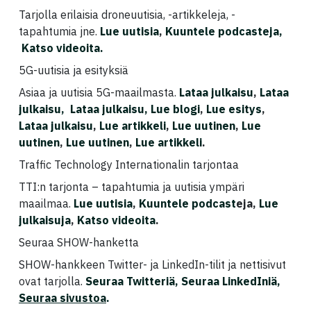
Tarjolla erilaisia droneuutisia, -artikkeleja, -
tapahtumia jne.
Lue uutisia
,
Kuuntele podcasteja,
Katso videoita.
5G-uutisia ja esityksiä
Asiaa ja uutisia 5G-maailmasta.
Lataa julkaisu
,
Lataa
julkaisu,
Lataa julkaisu,
Lue blogi
,
Lue esitys
,
Lataa julkaisu
,
Lue artikkeli
,
Lue uutinen
,
Lue
uutinen
,
Lue uutinen
,
Lue artikkeli
.
Traffic Technology Internationalin tarjontaa
TTI:n tarjonta – tapahtumia ja uutisia ympäri
maailmaa.
Lue uutisia
,
Kuuntele podcast
eja,
Lue
julkaisuja
,
Katso videoita
.
Seuraa SHOW-hanketta
SHOW-hankkeen Twitter- ja LinkedIn-tilit ja nettisivut
ovat tarjolla.
Seuraa Twitteriä, Seuraa LinkedIniä,
Seuraa sivustoa
.