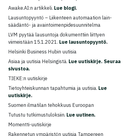
Awake.AI:n artikkeli.
Lue blogi
.
Lausuntopyyntö – Liikenteen automaation lain-
säädäntö- ja avaintoimenpidesuunnitelma
LVM pyytää lausuntoja dokumenttiin liittyen
viimeistään 15.1.2021.
Lue lausuntopyyntö
.
Helsinki Business Hubin uutisia
Asiaa ja uutisia Helsingistä.
Lue uutiskirje
. Seuraa
sivustoa.
TIEKE:n uutiskirje
Tietoyhteiskunnan tapahtumia ja uutisia.
Lue
uutiskirje
.
Suomen ilmatilan tehokkuus Euroopan
Tutustu tutkimustuloksiin.
Lue uutinen.
Momentti-uutiskirje
Rakennetun ympäristön uutisia Tampereen