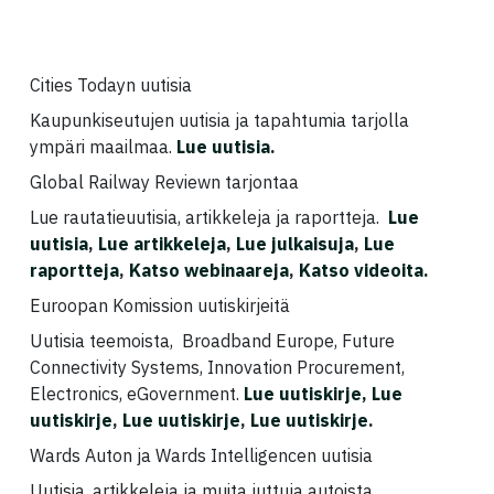
Cities Todayn uutisia
Kaupunkiseutujen uutisia ja tapahtumia tarjolla
ympäri maailmaa.
Lue uutisia
.
Global Railway Reviewn tarjontaa
Lue rautatieuutisia, artikkeleja ja raportteja.
Lue
uutisia
,
Lue artikkeleja
,
Lue julkaisuja
,
Lue
raportteja
,
Katso webinaareja
,
Katso videoita
.
Euroopan Komission uutiskirjeitä
Uutisia teemoista, Broadband Europe, Future
Connectivity Systems, Innovation Procurement,
Electronics, eGovernment.
Lue uutiskirje,
Lue
uutiskirje
,
Lue uutiskirje
,
Lue uutiskirje
.
Wards Auton ja Wards Intelligencen uutisia
Uutisia, artikkeleja ja muita juttuja autoista,