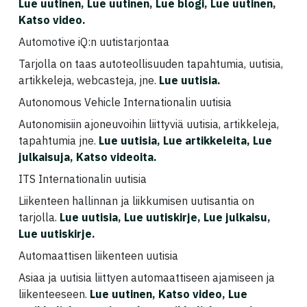
Lue uutinen
,
Lue uutinen
,
Lue blogi
,
Lue uutinen
,
Katso video
.
Automotive iQ:n uutistarjontaa
Tarjolla on taas autoteollisuuden tapahtumia, uutisia,
artikkeleja, webcasteja, jne.
Lue uutisia
.
Autonomous Vehicle Internationalin uutisia
Autonomisiin ajoneuvoihin liittyviä uutisia, artikkeleja,
tapahtumia jne.
Lue uutisia
,
Lue artikkeleita,
Lue
julkaisuja
,
Katso videoita.
ITS Internationalin uutisia
Liikenteen hallinnan ja liikkumisen uutisantia on
tarjolla.
Lue uutisia
,
Lue uutiskirje
,
Lue julkaisu
,
Lue uutiskirje
.
Automaattisen liikenteen uutisia
Asiaa ja uutisia liittyen automaattiseen ajamiseen ja
liikenteeseen.
Lue uutinen
,
Katso video
,
Lue