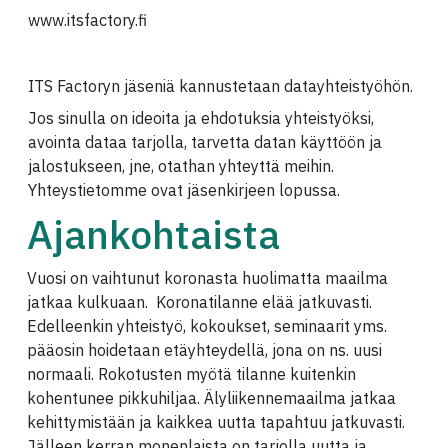
www.itsfactory.fi
ITS Factoryn jäseniä kannustetaan datayhteistyöhön.
Jos sinulla on ideoita ja ehdotuksia yhteistyöksi,
avointa dataa tarjolla, tarvetta datan käyttöön ja
jalostukseen, jne, otathan yhteyttä meihin.
Yhteystietomme ovat jäsenkirjeen lopussa.
Ajankohtaista
Vuosi on vaihtunut koronasta huolimatta maailma
jatkaa kulkuaan. Koronatilanne elää jatkuvasti.
Edelleenkin yhteistyö, kokoukset, seminaarit yms.
pääosin hoidetaan etäyhteydellä, jona on ns. uusi
normaali. Rokotusten myötä tilanne kuitenkin
kohentunee pikkuhiljaa. Älyliikennemaailma jatkaa
kehittymistään ja kaikkea uutta tapahtuu jatkuvasti.
Jälleen kerran monenlaista on tarjolla uutta ja