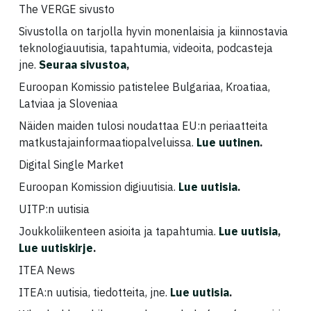
The VERGE sivusto
Sivustolla on tarjolla hyvin monenlaisia ja kiinnostavia
teknologiauutisia, tapahtumia, videoita, podcasteja
jne.
Seuraa sivustoa
,
Euroopan Komissio patistelee Bulgariaa, Kroatiaa,
Latviaa ja Sloveniaa
Näiden maiden tulosi noudattaa EU:n periaatteita
matkustajainformaatiopalveluissa.
Lue uutinen
.
Digital Single Market
Euroopan Komission digiuutisia.
Lue uutisia
.
UITP:n uutisia
Joukkoliikenteen asioita ja tapahtumia.
Lue uutisia
,
Lue uutiskirje
.
ITEA News
ITEA:n uutisia, tiedotteita, jne.
Lue uutisia
.