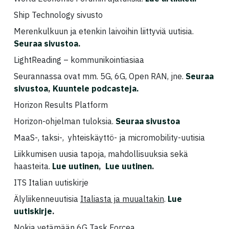
Ship Technology sivusto
Merenkulkuun ja etenkin laivoihin liittyviä uutisia.
Seuraa sivustoa
.
LightReading – kommunikointiasiaa
Seurannassa ovat mm. 5G, 6G, Open RAN, jne.
Seuraa
sivustoa
,
Kuuntele podcasteja.
Horizon Results Platform
Horizon-ohjelman tuloksia.
Seuraa sivustoa
MaaS-, taksi-, yhteiskäyttö- ja micromobility-uutisia
Liikkumisen uusia tapoja, mahdollisuuksia sekä
haasteita.
Lue uutinen
,
Lue uutinen
.
ITS Italian uutiskirje
Älyliikenneuutisia
Italiasta ja muualtakin
.
Lue
uutiskirje
.
Nokia vetämään 6G Task Forcea