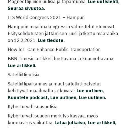
Magneettijunien uutisia ja tapahtumia.
Lue uutislehti
,
Seuraa sivustoa
.
ITS World Congress 2021 – Hampuri
Hampurin maailmakongressin valmistelut etenevät.
Esitysehdotusten jättämisen uusi jatkettu määräaika
on 12.2.2021.
Lue tiedote
.
How IoT Can Enhance Public Transportation
BBN Timesin artikkeli luettavana ja kuunneltavana.
Lue artikkeli
.
Satelliittiuutisia
Satelliittipaikannus ja muut satelliittipalvelut
kehittyvät maailmalla jatkuvasti.
Lue uutinen
,
Kuuntele podcast
,
Lue uutinen
,
Lue uutinen
.
Kyberturvallisuusuutisia
Kyberturvallisuuden merkitys kasvaa, myös
koronavirus vaikuttaa.
Lataa julkaisu
,
Lue artikkeli
,