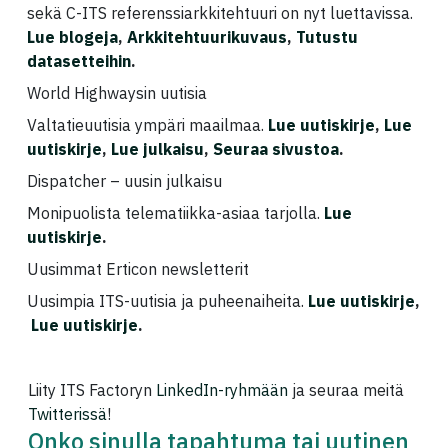
sekä C-ITS referenssiarkkitehtuuri on nyt luettavissa.
Lue blogeja
,
Arkkitehtuurikuvaus
,
Tutustu
datasetteihin
.
World Highwaysin uutisia
Valtatieuutisia ympäri maailmaa.
Lue uutiskirje
,
Lue
uutiskirje
,
Lue julkaisu
,
Seuraa sivustoa
.
Dispatcher – uusin julkaisu
Monipuolista telematiikka-asiaa tarjolla.
Lue
uutiskirje
.
Uusimmat Erticon newsletterit
Uusimpia ITS-uutisia ja puheenaiheita.
Lue uutiskirje
,
Lue uutiskirje
.
Liity ITS Factoryn
LinkedIn-ryhmään
ja seuraa meitä
Twitterissä
!
Onko sinulla tapahtuma tai uutinen