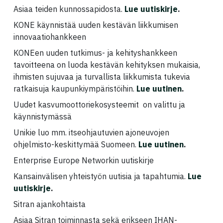
Asiaa teiden kunnossapidosta.
Lue uutiskirje
.
KONE käynnistää uuden kestävän liikkumisen
innovaatiohankkeen
KONEen uuden tutkimus- ja kehityshankkeen
tavoitteena on luoda kestävän kehityksen mukaisia,
ihmisten sujuvaa ja turvallista liikkumista tukevia
ratkaisuja kaupunkiympäristöihin.
Lue uutinen
.
Uudet kasvumoottoriekosysteemit on valittu ja
käynnistymässä
Unikie luo mm. itseohjautuvien ajoneuvojen
ohjelmisto-keskittymää Suomeen.
Lue uutinen
.
Enterprise Europe Networkin uutiskirje
Kansainvälisen yhteistyön uutisia ja tapahtumia.
Lue
uutiskirje
.
Sitran ajankohtaista
Asiaa Sitran toiminnasta sekä erikseen IHAN-