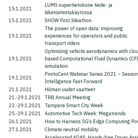
LUMI-supertietokone tiede- ja
15.1.2021
liiketoimintakäytössä
15.1.2021
SHOW First Ideathon
The power of open data: improving
19.1.2021
experiences for operators and public
transport riders
Optimizing vehicle aerodynamics with clo
19.1.2021
based Computational Fluid Dynamics (CF
simulation
PrintoCent Webinar Series 2021 – Session
19.1.2021
Intelligence Fast Forward
21.1.2021
Hilman uudet vaatteet
21.-29.1.2021
TRB Annual Meeting
22.-29.1.2021
Tampere Smart City Week
25.-29.1.2021
Automotive Tech Week: Megatrends
26.1.2021
How to Harness 5G’s Edge Computing Po
27.1.2021
Climate neutral mobility
Accelerated ADAS: Hands-free Driver Assi