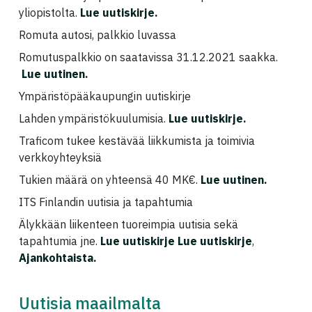
yliopistolta.
Lue uutiskirje
.
Romuta autosi, palkkio luvassa
Romutuspalkkio on saatavissa 31.12.2021 saakka.
Lue uutinen
.
Ympäristöpääkaupungin uutiskirje
Lahden ympäristökuulumisia.
Lue uutiskirje
.
Traficom tukee kestävää liikkumista ja toimivia
verkkoyhteyksiä
Tukien määrä on yhteensä 40 MK€.
Lue uutinen
.
ITS Finlandin uutisia ja tapahtumia
Älykkään liikenteen tuoreimpia uutisia sekä
tapahtumia jne.
Lue uutiskirje
Lue uutiskirje
,
Ajankohtaista
.
Uutisia maailmalta