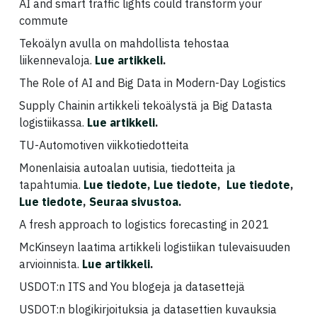
AI and smart traffic lights could transform your
commute
Tekoälyn avulla on mahdollista tehostaa
liikennevaloja.
Lue artikkeli
.
The Role of AI and Big Data in Modern-Day Logistics
Supply Chainin artikkeli tekoälystä ja Big Datasta
logistiikassa.
Lue artikkeli
.
TU-Automotiven viikkotiedotteita
Monenlaisia autoalan uutisia, tiedotteita ja
tapahtumia.
Lue tiedote
,
Lue tiedote
,
Lue tiedote
,
Lue tiedote
,
Seuraa sivustoa
.
A fresh approach to logistics forecasting in 2021
McKinseyn laatima artikkeli logistiikan tulevaisuuden
arvioinnista.
Lue artikkeli
.
USDOT:n ITS and You blogeja ja datasettejä
USDOT:n blogikirjoituksia ja datasettien kuvauksia