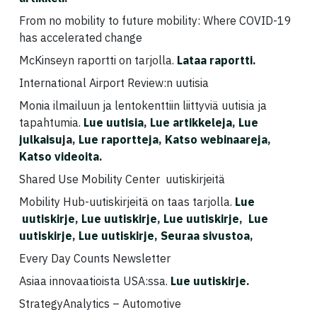
From no mobility to future mobility: Where COVID-19
has accelerated change
McKinseyn raportti on tarjolla.
Lataa raportti
.
International Airport Review:n uutisia
Monia ilmailuun ja lentokenttiin liittyviä uutisia ja
tapahtumia.
Lue uutisia
,
Lue artikkeleja
,
Lue
julkaisu
ja,
Lue raportteja
,
Katso webinaareja
,
Katso videoita
.
Shared Use Mobility Center uutiskirjeitä
Mobility Hub-uutiskirjeitä on taas tarjolla.
Lue
uutiskirje
,
Lue uutiskirje
,
Lue uutiskirje
,
Lue
uutiskirje
,
Lue uutiskirje
,
Seuraa sivustoa
,
Every Day Counts Newsletter
Asiaa innovaatioista USA:ssa.
Lue uutiskirje
.
StrategyAnalytics – Automotive