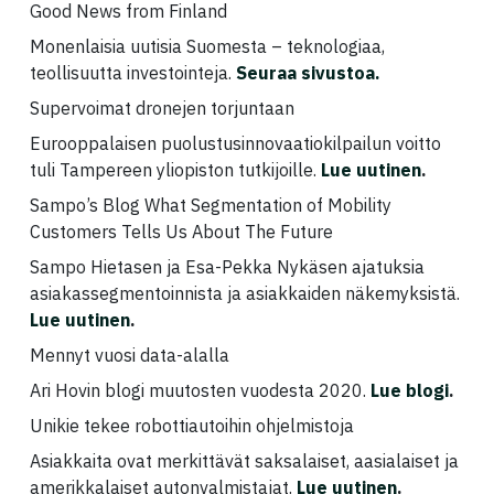
Good News from Finland
Monenlaisia uutisia Suomesta – teknologiaa,
teollisuutta investointeja.
Seuraa sivustoa.
Supervoimat dronejen torjuntaan
Eurooppalaisen puolustusinnovaatiokilpailun voitto
tuli Tampereen yliopiston tutkijoille.
Lue uutinen
.
Sampo’s Blog What Segmentation of Mobility
Customers Tells Us About The Future
Sampo Hietasen ja Esa-Pekka Nykäsen ajatuksia
asiakassegmentoinnista ja asiakkaiden näkemyksistä.
Lue uutinen
.
Mennyt vuosi data-alalla
Ari Hovin blogi muutosten vuodesta 2020.
Lue blogi
.
Unikie tekee robottiautoihin ohjelmistoja
Asiakkaita ovat merkittävät saksalaiset, aasialaiset ja
amerikkalaiset autonvalmistajat.
Lue uutinen
.