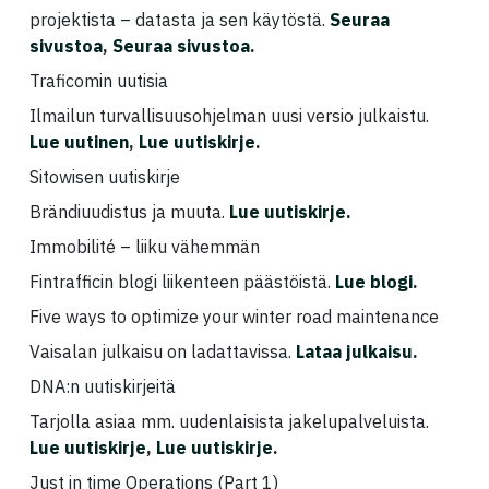
projektista – datasta ja sen käytöstä.
Seuraa
sivustoa
,
Seuraa sivustoa
.
Traficomin uutisia
Ilmailun turvallisuusohjelman uusi versio julkaistu.
Lue uutinen
,
Lue uutiskirje
.
Sitowisen uutiskirje
Brändiuudistus ja muuta.
Lue uutiskirje.
Immobilité – liiku vähemmän
Fintrafficin blogi liikenteen päästöistä.
Lue blogi
.
Five ways to optimize your winter road maintenance
Vaisalan julkaisu on ladattavissa.
Lataa julkaisu
.
DNA:n uutiskirjeitä
Tarjolla asiaa mm. uudenlaisista jakelupalveluista.
Lue uutiskirje
,
Lue uutiskirje
.
Just in time Operations (Part 1)