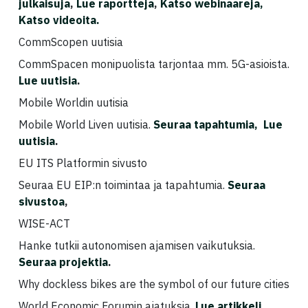
julkaisuja
,
Lue raportteja
,
Katso webinaareja,
Katso videoita.
CommScopen uutisia
CommSpacen monipuolista tarjontaa mm. 5G-asioista.
Lue uutisia
.
Mobile Worldin uutisia
Mobile World Liven uutisia.
Seuraa tapahtumia,
Lue
uutisia
.
EU ITS Platformin sivusto
Seuraa EU EIP:n toimintaa ja tapahtumia.
Seuraa
sivustoa
,
WISE-ACT
Hanke tutkii autonomisen ajamisen vaikutuksia.
Seuraa projektia
.
Why dockless bikes are the symbol of our future cities
World Economic Forumin ajatuksia.
Lue artikkeli.