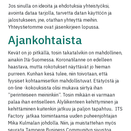
Jos sinulla on ideoita ja ehdotuksia yhteistyöksi,
avointa dataa tarjolla, tarvetta datan käyttöön ja
jalostukseen, jne, otathan yhteyttä meihin.
Yhteystietomme ovat jäsenkirjeen lopussa.
Ajankohtaista
Kevät on jo pitkällä, tosin takatalvikin on mahdollinen,
ainakin Itä-Suomessa. Koronatilanne on edelleen
haastava, mutta rokotukset näyttävät jo hieman
purreen. Kunhan kesä tulee, niin toivotaan, että
fyysiset kohtaamisetkin mahdollistuvat. Etätyöstä ja
on-line -kokouksista olisi mukava siirtyä ihan
”perinteiseen meininkiin”. Tosin mikään ei varmaan
palaa ihan entiselleen. Älyliikenteen kehittyminen ja
kehittäminen kuitenkin jatkuu ja paljon tapahtuu.. ITS
Factory jatkaa toimintaansa uuden puheenjohtajan
Mika Kulmalan johdolla. Niin, ja muistattehan myös
seurata Tampere Business Communityn sivustoa.