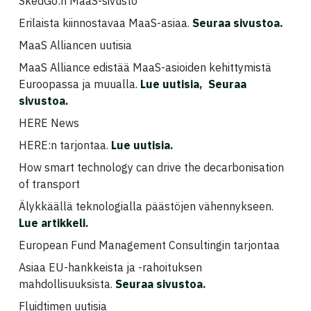
SkedGo:n MaaS-sivusto
Erilaista kiinnostavaa MaaS-asiaa.
Seuraa sivustoa
.
MaaS Alliancen uutisia
MaaS Alliance edistää MaaS-asioiden kehittymistä
Euroopassa ja muualla.
Lue uutisia
,
Seuraa
sivustoa.
HERE News
HERE:n tarjontaa.
Lue uutisia
.
How smart technology can drive the decarbonisation
of transport
Älykkäällä teknologialla päästöjen vähennykseen.
Lue artikkeli
.
European Fund Management Consultingin tarjontaa
Asiaa EU-hankkeista ja -rahoituksen
mahdollisuuksista.
Seuraa sivustoa
.
Fluidtimen uutisia