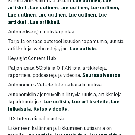
koronavirus vaikuttaa asiaan.
Lue uutinen
,
Lue
artikkeli
,
Lue uutinen
,
Lue uutinen
,
Lue uutinen
,
Lue uutinen
,
Lue uutinen
,
Lue uutinen
,
Lue
artikkeli
,
Lue artikkeli
.
Automotive iQ:n uutistarjontaa
Tarjolla on taas autoteollisuuden tapahtumia, uutisia,
artikkeleja, webcasteja, jne.
Lue uutisia
.
Keysight Content Hub
Paljon asiaa 5G:stä ja O-RAN:ista, artikkeleja,
raportteja, podcasteja ja videoita.
Seuraa sivustoa
.
Autonomous Vehicle Internationalin uutisia
Autonomisiin ajoneuvoihin liittyviä uutisia, artikkeleja,
tapahtumia jne.
Lue uutisia
,
Lue artikkeleita,
Lue
julkaisuja
,
Katso videoita.
ITS Internationalin uutisia
Liikenteen hallinnan ja liikkumisen uutisantia on