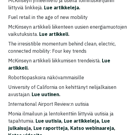
McKinseyn yhteenveto ja useita toimitusketjuihin
liittyviä linkkejä.
Lue artikkeleja
.
Fuel retail in the age of new mobility
McKinseyn artikkeli liikenteen uusien energiamuotojen
vaikutuksista.
Lue artikkeli
.
The irresistible momentum behind clean, electric,
connected mobility: Four key trends
McKinseyn artikkeli liikkumisen trendeistä.
Lue
artikkeli
.
Robottiopaskoira näkövammaisille
University of California on kehittänyt nelijalkaisen
avustajan.
Lue uutinen
.
International Airport Review:n uutisia
Monia ilmailuun ja lentokenttiin liittyviä uutisia ja
tapahtumia.
Lue uutisia
,
Lue artikkeleja
,
Lue
julkaisu
ja,
Lue raportteja
,
Katso webinaareja
,