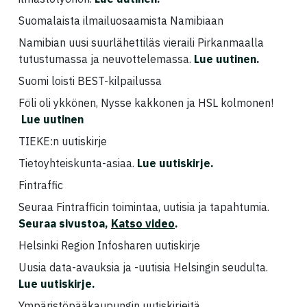
Suomalaista ilmailuosaamista Namibiaan
Namibian uusi suurlähettiläs vieraili Pirkanmaalla
tutustumassa ja neuvottelemassa.
Lue uutinen
.
Suomi loisti BEST-kilpailussa
Föli oli ykkönen, Nysse kakkonen ja HSL kolmonen!
Lue uutinen
TIEKE:n uutiskirje
Tietoyhteiskunta-asiaa.
Lue uutiskirje
.
Fintraffic
Seuraa Fintrafficin toimintaa, uutisia ja tapahtumia.
Seuraa sivustoa,
Katso video
.
Helsinki Region Infosharen uutiskirje
Uusia data-avauksia ja -uutisia Helsingin seudulta.
Lue uutiskirje
.
Ympäristöpääkaupungin uutiskirjeitä