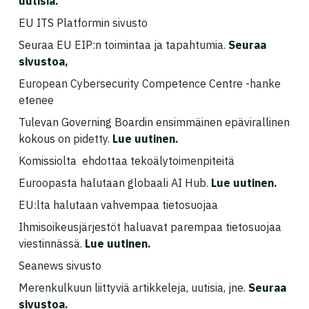
uutisia
.
EU ITS Platformin sivusto
Seuraa EU EIP:n toimintaa ja tapahtumia.
Seuraa
sivustoa
,
European Cybersecurity Competence Centre -hanke
etenee
Tulevan Governing Boardin ensimmäinen epävirallinen
kokous on pidetty.
Lue uutinen
.
Komissiolta ehdottaa tekoälytoimenpiteitä
Euroopasta halutaan globaali AI Hub.
Lue uutinen
.
EU:lta halutaan vahvempaa tietosuojaa
Ihmisoikeusjärjestöt haluavat parempaa tietosuojaa
viestinnässä.
Lue uutinen
.
Seanews sivusto
Merenkulkuun liittyviä artikkeleja, uutisia, jne.
Seuraa
sivustoa
.