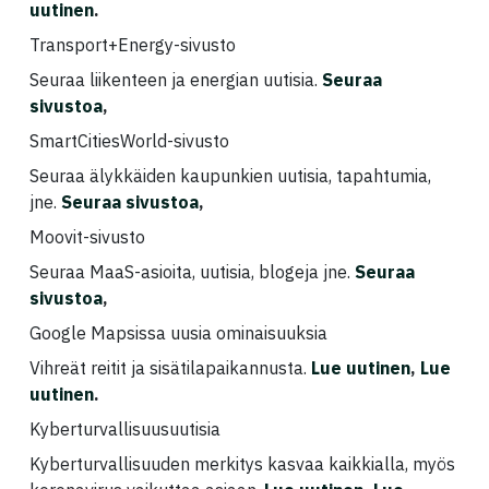
uutinen
.
Transport+Energy-sivusto
Seuraa liikenteen ja energian uutisia.
Seuraa
sivustoa
,
SmartCitiesWorld-sivusto
Seuraa älykkäiden kaupunkien uutisia, tapahtumia,
jne.
Seuraa sivustoa
,
Moovit-sivusto
Seuraa MaaS-asioita, uutisia, blogeja jne.
Seuraa
sivustoa
,
Google Mapsissa uusia ominaisuuksia
Vihreät reitit ja sisätilapaikannusta.
Lue uutinen
,
Lue
uutinen
.
Kyberturvallisuusuutisia
Kyberturvallisuuden merkitys kasvaa kaikkialla, myös