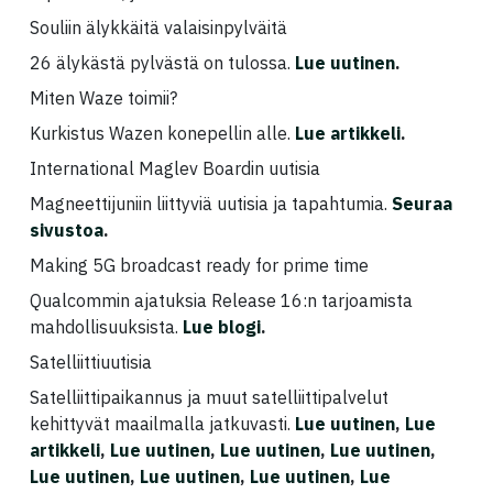
Souliin älykkäitä valaisinpylväitä
26 älykästä pylvästä on tulossa.
Lue uutinen
.
Miten Waze toimii?
Kurkistus Wazen konepellin alle.
Lue artikkeli
.
International Maglev Boardin uutisia
Magneettijuniin liittyviä uutisia ja tapahtumia.
Seuraa
sivustoa
.
Making 5G broadcast ready for prime time
Qualcommin ajatuksia Release 16:n tarjoamista
mahdollisuuksista.
Lue blogi
.
Satelliittiuutisia
Satelliittipaikannus ja muut satelliittipalvelut
kehittyvät maailmalla jatkuvasti.
Lue uutinen
,
Lue
artikkeli
,
Lue uutinen
,
Lue uutinen
,
Lue uutinen
,
Lue uutinen
,
Lue uutinen
,
Lue uutinen
,
Lue