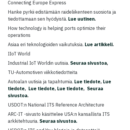
Connecting Europe Express
Hanke pyrkii edistämään raideliikenteen suosiota ja
tiedottamaan sen hyödyistä.
Lue uutinen
.
How technology is helping ports optimize their
operations
Asiaa eri teknologioiden vaikutuksia.
Lue artikkeli
.
IIoT World
Industrial IoT Worldin uutisia.
Seuraa sivustoa
,
TU-Automotiven viikkotiedotteita
Autoalan uutisia ja tapahtumia.
Lue tiedote
,
Lue
tiedote
,
Lue tiedote
,
Lue tiedote
,
Seuraa
sivustoa
.
USDOT:n National ITS Reference Architecture
ARC-IT -sivusto käsittelee USA:n kansallista ITS
arkkitehtuuria.
Seuraa sivustoa.