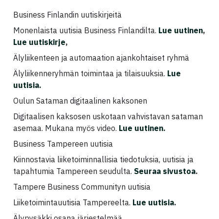
Business Finlandin uutiskirjeitä
Monenlaista uutisia Business Finlandilta.
Lue uutinen
,
Lue uutiskirje
,
Älyliikenteen ja automaation ajankohtaiset ryhmä
Älyliikenneryhmän toimintaa ja tilaisuuksia.
Lue
uutisia.
Oulun Sataman digitaalinen kaksonen
Digitaalisen kaksosen uskotaan vahvistavan sataman
asemaa. Mukana myös video.
Lue uutinen.
Business Tampereen uutisia
Kiinnostavia liiketoiminnallisia tiedotuksia, uutisia ja
tapahtumia Tampereen seudulta.
Seuraa sivustoa
.
Tampere Business Communityn uutisia
Liiketoimintauutisia Tampereelta.
Lue uutisia
.
Älypysäkki osana järjestelmää