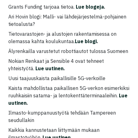
Grants Funding tarjoaa tietoa.
Lue blogeja
.
Ari Hovin blogi: Malli- vai lähdejärjestelmä-pohjainen
tietoalusta?
Tietovarastojen- ja alustojen rakentamisessa on
olemassa kahta koulukuntaa.
Lue blogi
.
Älyrenkailla varustetut robottiautot tulossa Suomeen
Nokian Renkaat ja Sensible 4 ovat tehneet
yhteistyötä.
Lue uutinen
.
Uusi taajuuskaista paikallisille 5G-verkoille
Kaista mahdollistaa paikallisen 5G-verkon esimerkiksi
ruuhkaisiin satama- ja lentokenttäterminaaleihin.
Lue
uutinen
.
Ilmasto-kumppanuustyötä tehdään Tampereen
seudullakin
Kaikkia kannustetaan liittymään mukaan
ilmastotyöhön.
Lue uutinen
.