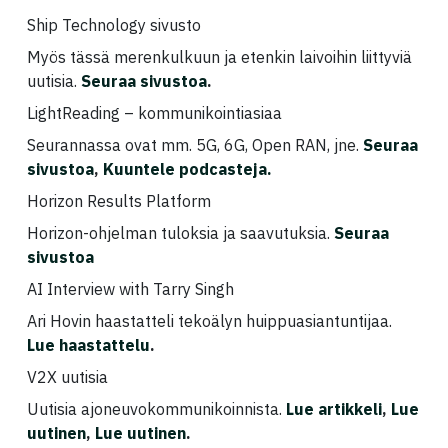
Ship Technology sivusto
Myös tässä merenkulkuun ja etenkin laivoihin liittyviä
uutisia.
Seuraa sivustoa
.
LightReading – kommunikointiasiaa
Seurannassa ovat mm. 5G, 6G, Open RAN, jne.
Seuraa
sivustoa
,
Kuuntele podcasteja.
Horizon Results Platform
Horizon-ohjelman tuloksia ja saavutuksia.
Seuraa
sivustoa
AI Interview with Tarry Singh
Ari Hovin haastatteli tekoälyn huippuasiantuntijaa.
Lue haastattelu
.
V2X uutisia
Uutisia ajoneuvokommunikoinnista.
Lue artikkeli
,
Lue
uutinen
,
Lue uutinen
.