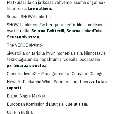
Matkustajilla on jatkossa vahvempi asema ongelma-
tilanteissa.
Lue uutinen
.
Seuraa SHOW-hanketta
SHOW-hankkeen Twitter- ja LinkedIn-tilit ja nettisivut
ovat tarjolla.
Seuraa Twitteriä, Seuraa LinkedIniä,
Seuraa sivustoa
.
The VERGE sivusto
Sivustolla on tarjolla hyvin monenlaisia ja kiinnostavia
teknologiauutisia, tapahtumia, videoita, podcasteja
jne.
Seuraa sivustoa
,
Cloud-native 5G – Management of Constant Change
Hewlett Packardin White Paper on ladattavissa.
Lataa
raportti
.
Digital Single Market
Euroopan Komission digiuutisia.
Lue uutisia
.
UITP:n uutisia