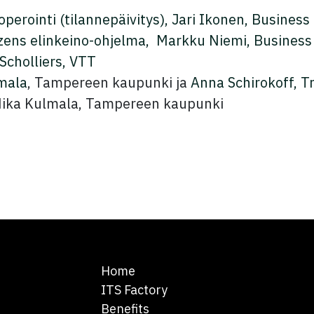
erointi (tilannepäivitys), Jari Ikonen, Busines
tizens elinkeino-ohjelma, Markku Niemi, Busines
cholliers, VTT
mala
, Tampereen kaupunki ja
Anna Schirokoff, T
 Mika Kulmala, Tampereen kaupunki
Home
ITS Factory
Benefits