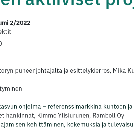
rumi 2/2022
ektit
0
toryn puheenjohtajalta ja esittelykierros, Mika
ytyminen
kasvun ohjelma – referenssimarkkina kuntoon ja 
set hankinnat, Kimmo Ylisiurunen, Ramboll Oy
ajamisen kehittäminen, kokemuksia ja tulevais