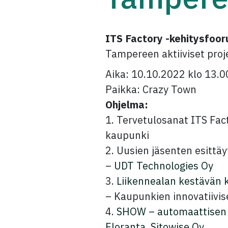
ITS Factory -kehitysfoo
Tampereen aktiiviset proj
Aika: 10.10.2022 klo 13.0
Paikka: Crazy Town
Ohjelma:
1. Tervetulosanat ITS Fac
kaupunki
2. Uusien jäsenten esittä
–
UDT Technologies Oy
3.
Liikennealan kestävän 
– Kaupunkien innovatiivi
4.
SHOW – automaattisen 
Eloranta, Sitowise Oy