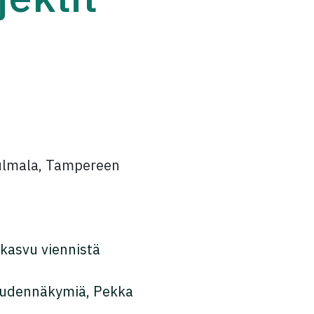
 Kulmala, Tampereen
kasvu viennistä
uudennäkymiä, Pekka