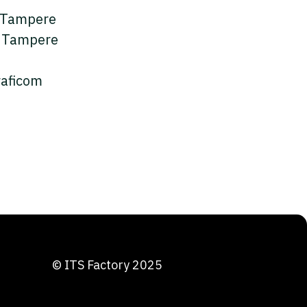
s Tampere
s Tampere
raficom
© ITS Factory 2025